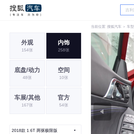
当前位置:
搜狐汽车
＞
车型
外观
内饰
154张
258张
底盘/动力
空间
48张
10张
车展/其他
官方
167张
54张
2018款 1.6T 两驱极限版