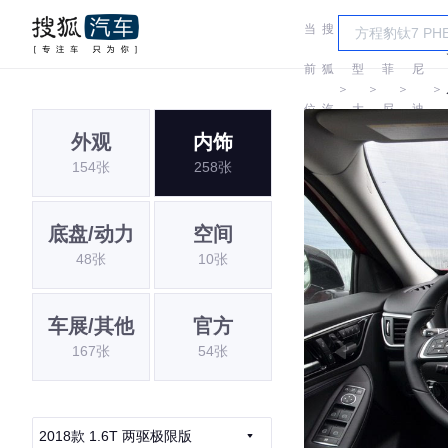
当
搜
车
英
菲
前
狐
型
菲
尼
＞
＞
＞
＞
位
汽
大
尼
迪
外观
内饰
置:
车
全
迪
(进
154张
258张
口)
底盘/动力
空间
48张
10张
车展/其他
官方
167张
54张
2018款 1.6T 两驱极限版