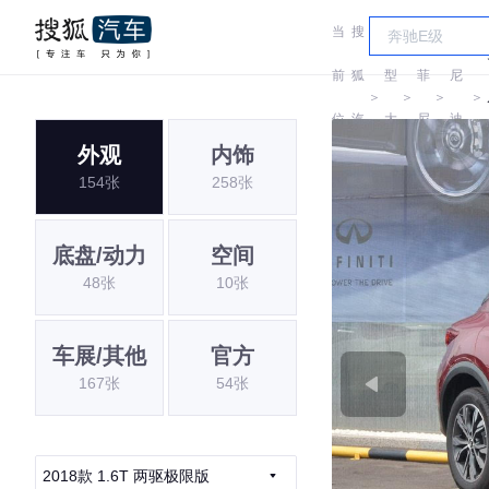
当
搜
车
英
菲
前
狐
型
菲
尼
＞
＞
＞
＞
位
汽
大
尼
迪
外观
内饰
置:
车
全
迪
(进
154张
258张
口)
底盘/动力
空间
48张
10张
车展/其他
官方
167张
54张
2018款 1.6T 两驱极限版