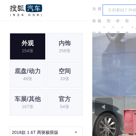
当
搜
车
英
菲
前
狐
型
菲
尼
＞
＞
＞
＞
位
汽
大
尼
迪
外观
内饰
置:
车
全
迪
(进
154张
258张
口)
底盘/动力
空间
48张
10张
车展/其他
官方
167张
54张
2018款 1.6T 两驱极限版