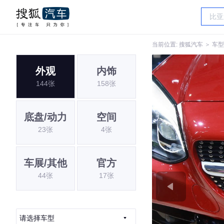
当前位置:
搜狐汽车
＞
车型
外观
内饰
144张
158张
底盘/动力
空间
23张
4张
车展/其他
官方
44张
17张
请选择车型