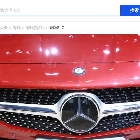
搜索
大全
＞
奔驰
＞
奔驰(进口)
＞
奔驰SLC