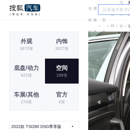
汽
当
搜
车
斯
大
前
狐
型
＞
＞
柯
＞
众
＞
位
汽
大
达
斯
外观
内饰
置:
车
全
1872张
3027张
柯
达
底盘/动力
空间
621张
198张
车展/其他
官方
274张
4张
2022款 TSI280 DSG尊享版