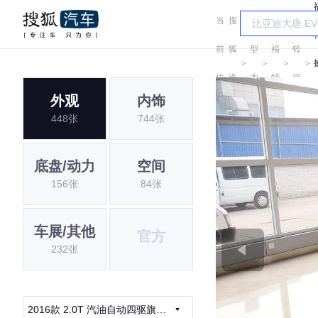
当
搜
车
江
前
狐
型
福
铃
＞
＞
＞
＞
位
汽
大
特
福
外观
内饰
置:
车
全
特
448张
744张
底盘/动力
空间
156张
84张
车展/其他
官方
232张
2016款 2.0T 汽油自动四驱旗舰