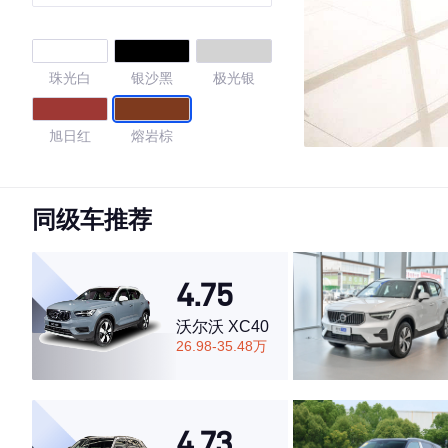
版
珠光白
银沙黑
极光银
旭日红
熔岩棕
4.69
同级车推荐
·外观表现一般，低于57%同级车
4.75
·内饰表现一般，低于80%同级车
·空间表现较为优秀，优于53%同级车
沃尔沃 XC40
26.98-35.48万
4.73