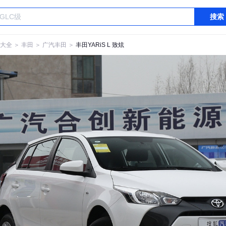
搜索
大全
＞
丰田
＞
广汽丰田
＞
丰田YARiS L 致炫