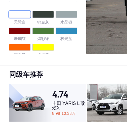
天际白
钨金灰
水晶银
珊瑚红
炫彩绿
极光蓝
闪电橙
柠檬黄
4.57
同级车推荐
4.74
·外观表现较为优秀，优于62%同级车
·内饰表现较为优秀，优于60%同级车
丰田 YARiS L 致
炫X
·空间表现较为优秀，优于83%同级车
8.98-10.38万