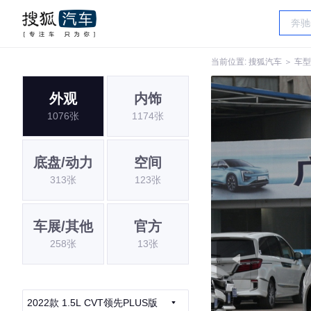
当前位置:
搜狐汽车
＞
车型
外观
内饰
1076张
1174张
底盘/动力
空间
313张
123张
车展/其他
官方
258张
13张
2022款 1.5L CVT领先PLUS版