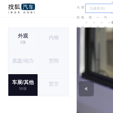
当
搜
车
一
前
狐
型
一
汽
＞
＞
＞
＞
位
汽
大
汽
吉
外观
内饰
置:
车
全
林
1张
底盘/动力
空间
车展/其他
官方
55张