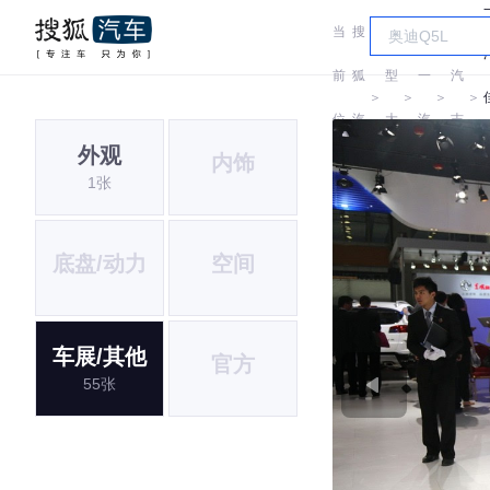
当
搜
车
一
前
狐
型
一
汽
＞
＞
＞
＞
位
汽
大
汽
吉
外观
内饰
置:
车
全
林
1张
底盘/动力
空间
车展/其他
官方
55张