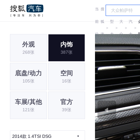
当
搜
车
上
前
狐
型
大
汽
＞
＞
＞
＞
位
汽
大
众
大
外观
内饰
置:
车
全
众
268张
387张
底盘/动力
空间
105张
16张
车展/其他
官方
121张
39张
2014款 1.4TSI DSG