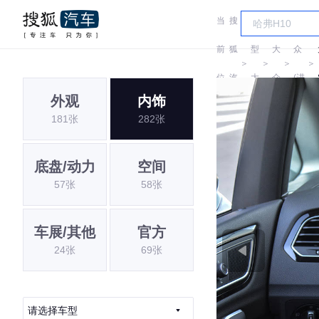
当
搜
车
大
前
狐
型
大
众
＞
＞
＞
＞
位
汽
大
众
(进
外观
内饰
置:
车
全
口)
181张
282张
底盘/动力
空间
57张
58张
车展/其他
官方
24张
69张
请选择车型