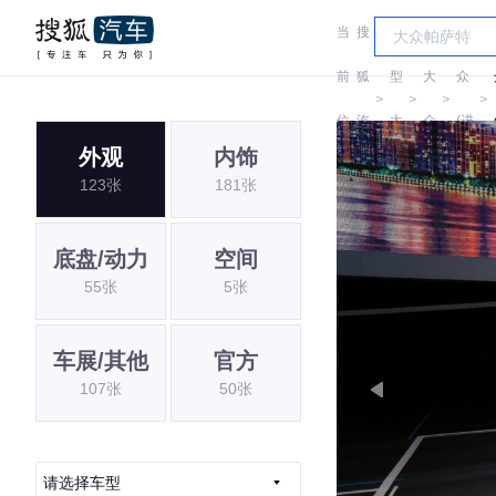
当
搜
车
大
前
狐
型
大
众
＞
＞
＞
＞
位
汽
大
众
(进
外观
内饰
置:
车
全
口)
123张
181张
底盘/动力
空间
55张
5张
车展/其他
官方
107张
50张
请选择车型