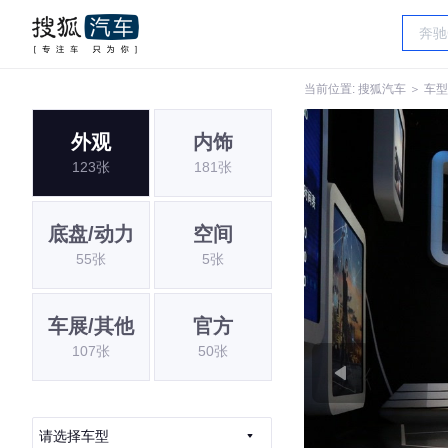
当前位置:
搜狐汽车
＞
车型
外观
内饰
123张
181张
底盘/动力
空间
55张
5张
车展/其他
官方
107张
50张
请选择车型