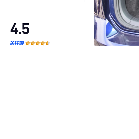
4.5
·外观表现较为优秀，优于100%同级车
·内饰表现较为优秀，优于100%同级车
·空间表现较为优秀，优于100%同级车