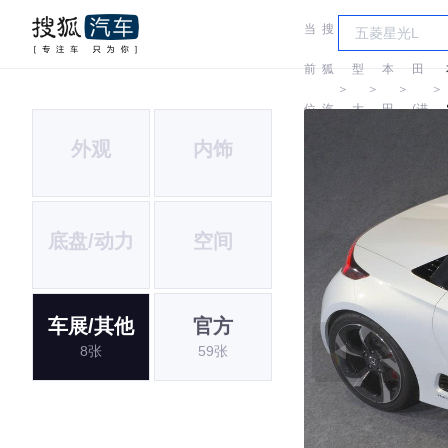
当
搜
车
本
前
狐
型
本
田
＞
＞
＞
＞
位
汽
大
田
(进
外观
内饰
置:
车
全
口)
底盘/动力
空间
车展/其他
官方
8张
59张