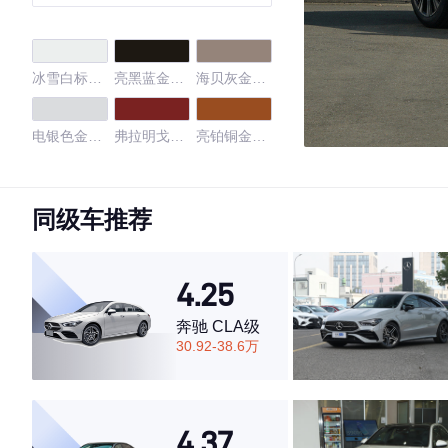
冰雪白标准
亮黑蓝金属
海贝灰金属
漆
漆
漆
电银色金属
弗拉明戈红
亮铂铜金属
漆
金属漆
漆
幻夜银
贻贝蓝
耀目沙
同级车推荐
水晶白
熔岩红
牛仔蓝
4.25
闪银灰
牛仔蓝
奔驰 CLA级
30.92-38.6万
4.65
4.37