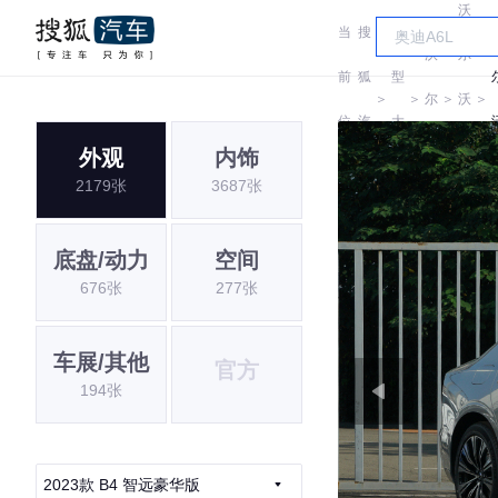
沃
当
搜
车
沃
尔
前
狐
型
＞
＞
尔
＞
沃
＞
位
汽
大
沃
亚
外观
内饰
置:
车
全
2179张
3687张
太
底盘/动力
空间
676张
277张
车展/其他
官方
194张
2023款 B4 智远豪华版