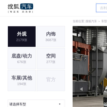
当前位置:
搜狐汽车
＞
车型
外观
内饰
2179张
3687张
底盘/动力
空间
676张
277张
车展/其他
官方
194张
请选择车型