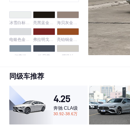
冰雪白标准
亮黑蓝金属
海贝灰金属
漆
漆
漆
电银色金属
弗拉明戈红
亮铂铜金属
漆
金属漆
漆
幻夜银
贻贝蓝
耀目沙
水晶白
熔岩红
牛仔蓝
同级车推荐
闪银灰
牛仔蓝
4.25
4.65
奔驰 CLA级
30.92-38.6万