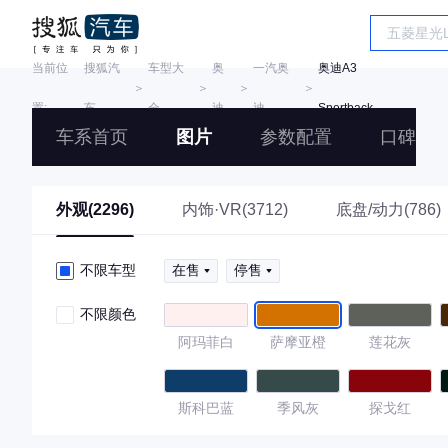
当前位
搜狐汽
车型大
奥
一汽奥
奥迪A3
＞
＞
＞
＞
置:
车
全
迪
迪
Sportback
车系首页
图片
参数配置
口碑
外观(2296)
内饰·VR(3712)
底盘/动力(786)
不限车型
在售
停售
不限颜色
阿玛菲白
萨摩亚橙
莲花灰
斯科巴蓝
季风灰
探戈红