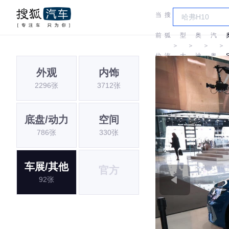
当
搜
车
一
前
狐
型
奥
汽
＞
＞
＞
＞
位
汽
大
迪
奥
外观
内饰
置:
车
全
迪
2296张
3712张
底盘/动力
空间
786张
330张
车展/其他
官方
92张