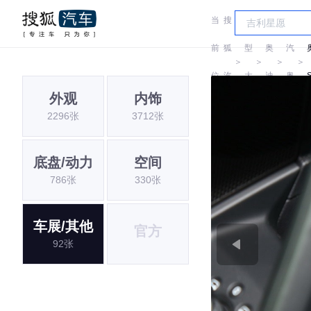
当
搜
车
一
前
狐
型
奥
汽
＞
＞
＞
＞
位
汽
大
迪
奥
外观
内饰
置:
车
全
迪
2296张
3712张
底盘/动力
空间
786张
330张
车展/其他
官方
92张