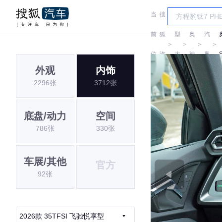
当
搜
车
一
前
狐
型
奥
汽
＞
＞
＞
＞
位
汽
大
迪
奥
外观
内饰
置:
车
全
迪
2296张
3712张
底盘/动力
空间
786张
330张
车展/其他
官方
92张
2026款 35TFSI 飞驰悦享型