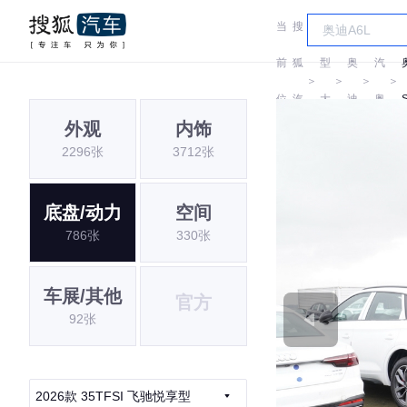
当
搜
车
一
前
狐
型
奥
汽
＞
＞
＞
＞
位
汽
大
迪
奥
外观
内饰
置:
车
全
迪
2296张
3712张
底盘/动力
空间
786张
330张
车展/其他
官方
92张
2026款 35TFSI 飞驰悦享型