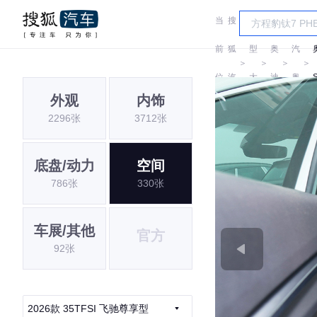
当
搜
车
一
前
狐
型
奥
汽
＞
＞
＞
＞
位
汽
大
迪
奥
外观
内饰
置:
车
全
迪
2296张
3712张
底盘/动力
空间
786张
330张
车展/其他
官方
92张
2026款 35TFSI 飞驰尊享型