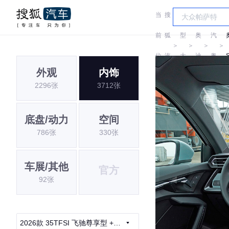
当
搜
车
一
前
狐
型
奥
汽
＞
＞
＞
＞
位
汽
大
迪
奥
外观
内饰
置:
车
全
迪
2296张
3712张
底盘/动力
空间
786张
330张
车展/其他
官方
92张
2026款 35TFSI 飞驰尊享型 +豪