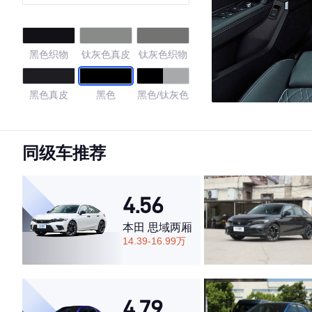
华臻选包
黑色织物
钛灰色真皮
钛灰色织物
黑色真皮
黑色
黑色/钛灰色
黑色/棕栗色
黑色/浅灰色
黑色/豆蔻棕
同级车推荐
4.58
4.56
本田 思域两厢
·外观表现较为优秀，优于69%同级车
14.39-16.99万
·内饰表现较为优秀，优于75%同级车
·空间表现一般，低于80%同级车
4.79