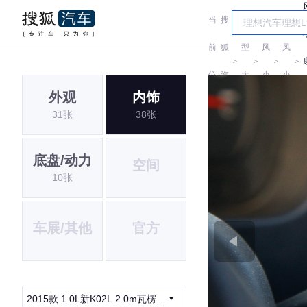
当
搜
车
东
东
前
狐
型
风
风
＞
＞
＞
＞
位
汽
大
小
小
外观
内饰
置:
车
全
康
康
31张
38张
底盘/动力
空间
10张
车展/其他
官方
2015款 1.0L新K02L 2.0m瓦楞货