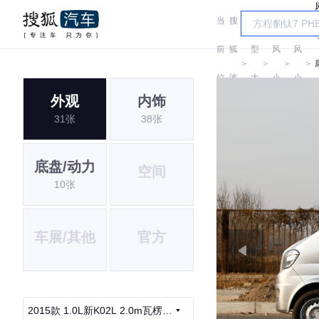
当
搜
车
东
东
前
狐
型
风
风
＞
＞
＞
＞
位
汽
大
小
小
外观
内饰
置:
车
全
康
康
31张
38张
底盘/动力
空间
10张
车展/其他
官方
2015款 1.0L新K02L 2.0m瓦楞货