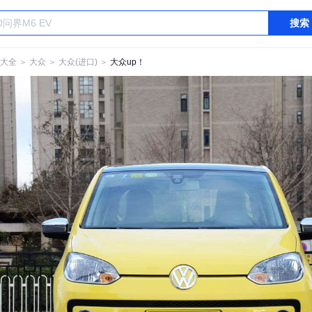
搜索
大全
＞
大众
＞
大众(进口)
＞
大众up！