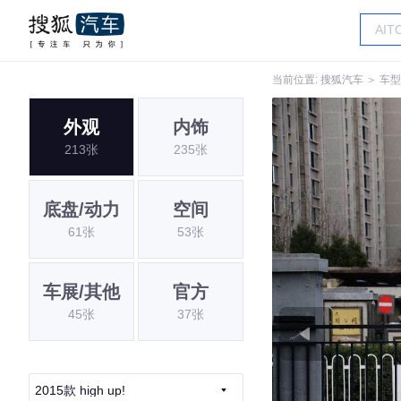
当前位置:
搜狐汽车
＞
车型
外观
内饰
213张
235张
底盘/动力
空间
61张
53张
车展/其他
官方
45张
37张
2015款 high up!