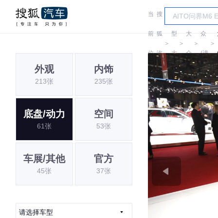
当
搜
车
大
前
狐
型
大
众
＞
＞
＞
＞
位
汽
大
众
(进
外观
内饰
置:
车
全
口)
213张
235张
底盘/动力
空间
61张
53张
车展/其他
官方
45张
37张
请选择车型