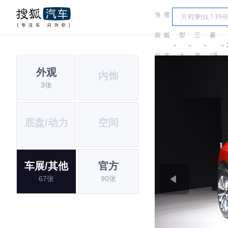
当
搜
车
三
前
狐
型
三
菱
＞
＞
＞
＞
位
汽
大
菱
(进
外观
内饰
置:
车
全
口)
3张
底盘/动力
空间
车展/其他
官方
67张
90张