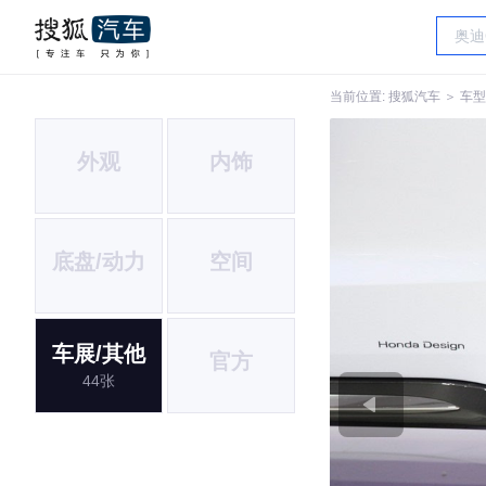
当前位置:
搜狐汽车
＞
车型
外观
内饰
底盘/动力
空间
车展/其他
官方
44张