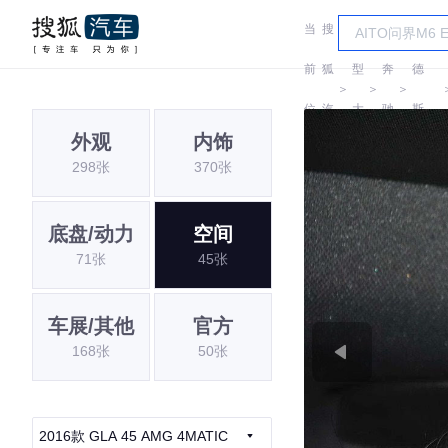
当
搜
车
梅赛
前
狐
型
奔
德
＞
＞
＞
位
汽
大
驰
斯-
外观
内饰
置:
车
全
AMG
298张
370张
底盘/动力
空间
71张
45张
车展/其他
官方
168张
50张
2016款 GLA 45 AMG 4MATIC