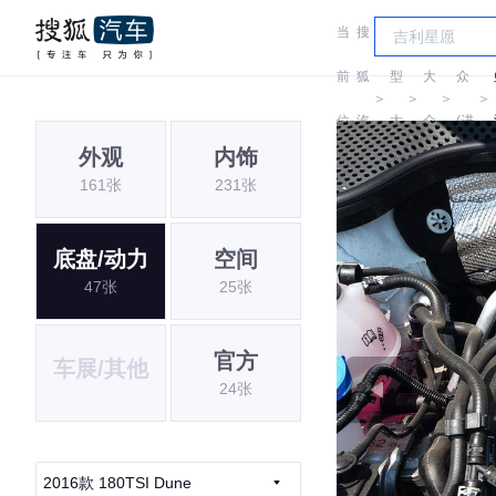
当
搜
车
大
前
狐
型
大
众
＞
＞
＞
＞
位
汽
大
众
(进
外观
内饰
置:
车
全
口)
161张
231张
底盘/动力
空间
47张
25张
官方
车展/其他
24张
2016款 180TSI Dune