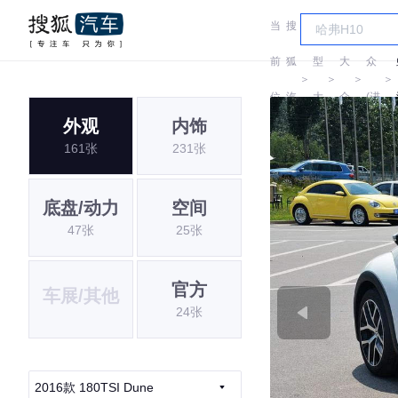
当
搜
车
大
前
狐
型
大
众
＞
＞
＞
＞
位
汽
大
众
(进
外观
内饰
置:
车
全
口)
161张
231张
底盘/动力
空间
47张
25张
官方
车展/其他
24张
2016款 180TSI Dune