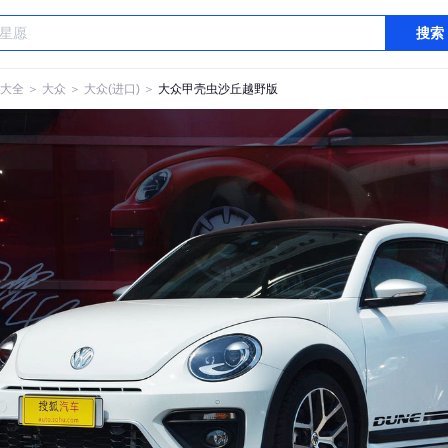
搜索
大全
＞
大众
＞
大众(进口)
＞
大众甲壳虫沙丘越野版