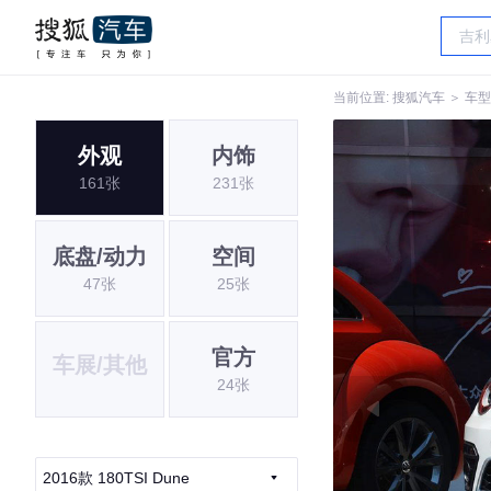
当前位置:
搜狐汽车
＞
车型
外观
内饰
161张
231张
底盘/动力
空间
47张
25张
官方
车展/其他
24张
2016款 180TSI Dune