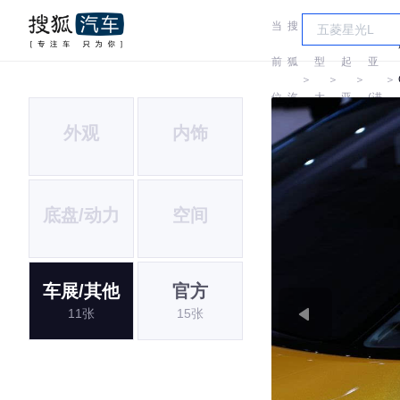
当
搜
车
起
前
狐
型
起
亚
＞
＞
＞
＞
位
汽
大
亚
(进
外观
内饰
置:
车
全
口)
底盘/动力
空间
车展/其他
官方
11张
15张