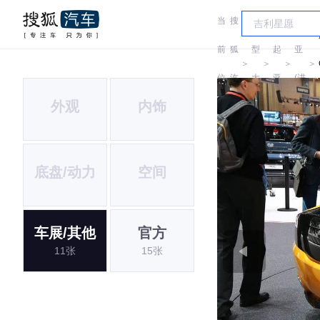
当
搜
车
起
前
狐
型
起
亚
＞
＞
＞
＞
位
汽
大
亚
(进
外观
内饰
置:
车
全
口)
底盘/动力
空间
车展/其他
官方
11张
15张