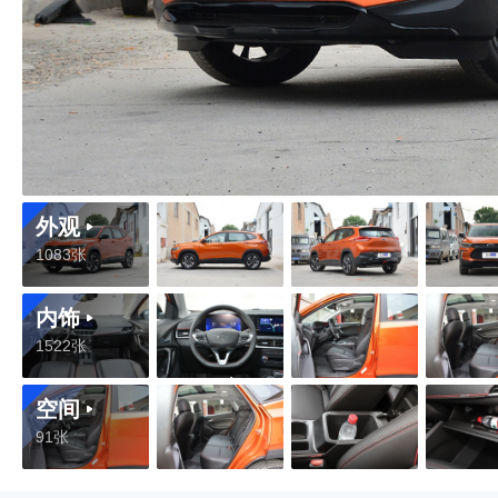
外观
1083张
内饰
1522张
空间
91张