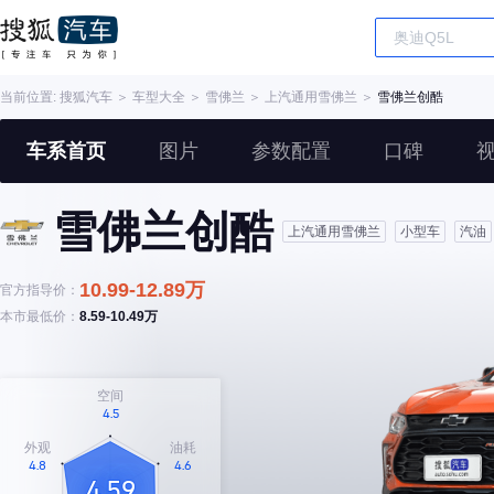
当前位置:
搜狐汽车
＞
车型大全
＞
雪佛兰
＞
上汽通用雪佛兰
＞
雪佛兰创酷
车系首页
图片
参数配置
口碑
雪佛兰创酷
上汽通用雪佛兰
小型车
汽油
10.99-12.89万
官方指导价：
本市最低价：
8.59-10.49万