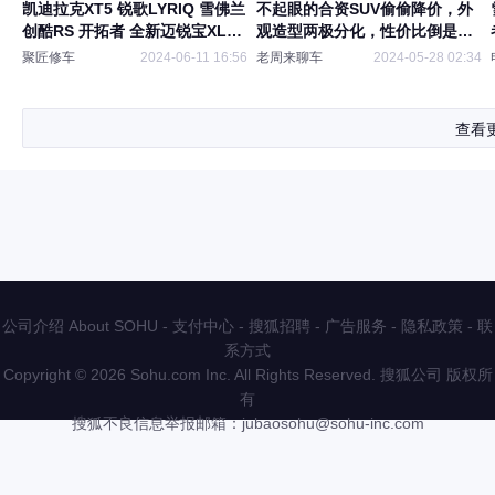
凯迪拉克XT5 锐歌LYRIQ 雪佛兰
不起眼的合资SUV偷偷降价，外
创酷RS 开拓者 全新迈锐宝XL维
观造型两极分化，性价比倒是很
修手册电路图2024
高
聚匠修车
2024-06-11 16:56
老周来聊车
2024-05-28 02:34
查看
公司介绍 About SOHU
-
支付中心
-
搜狐招聘
-
广告服务
-
隐私政策
-
联
系方式
Copyright
©
2026 Sohu.com Inc. All Rights Reserved. 搜狐公司
版权所
有
搜狐不良信息举报邮箱：
jubaosohu@sohu-inc.com