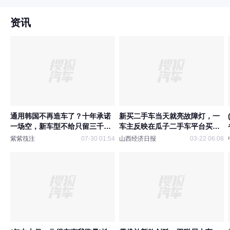
资讯
通用韩国不再造车了？十年承诺
新买二手车当天就亮故障灯，一
一场空，新车型不给只留三千工
车主反映在瓜子二手车平台买
程师
到“问题车”
紫紫筏注
07-30 01:54
山西经济日报
03-22 06:08