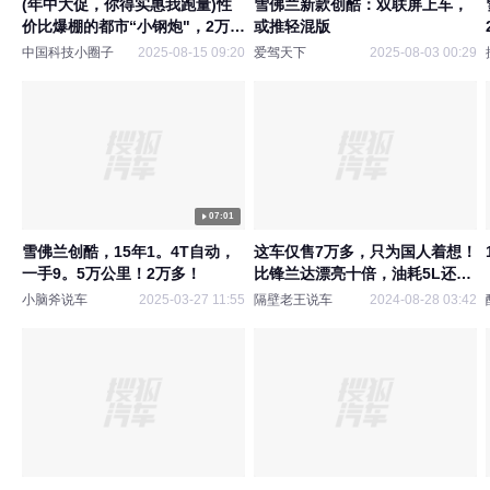
(年中大促，你得实惠我跑量)性
雪佛兰新款创酷：双联屏上车，
价比爆棚的都市“小钢炮"，2万
或推轻混版
多！【雪佛兰 创酷 1.4T 自动两
中国科技小圈子
2025-08-15 09:20
爱驾天下
2025-08-03 00:29
驱舒适天窗版】
07:01
雪佛兰创酷，15年1。4T自动，
这车仅售7万多，只为国人着想！
一手9。5万公里！2万多！
比锋兰达漂亮十倍，油耗5L还是
合资大品牌
小脑斧说车
2025-03-27 11:55
隔壁老王说车
2024-08-28 03:42