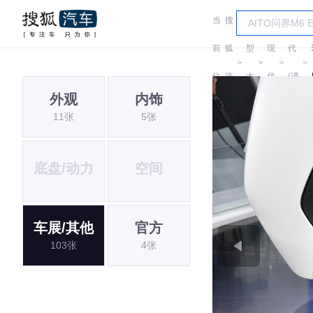
当
搜
车
现
前
狐
型
现
代
＞
＞
＞
＞
位
汽
大
代
(进
外观
内饰
置:
车
全
口)
11张
5张
底盘/动力
空间
车展/其他
官方
103张
4张