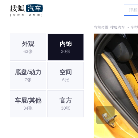
当前位置:
搜狐汽车
＞
车型
外观
内饰
63张
30张
底盘/动力
空间
7张
6张
车展/其他
官方
34张
30张