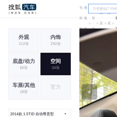
当
搜
车
比
比
前
狐
型
＞
＞
亚
＞
亚
＞
位
汽
大
迪
迪
外观
内饰
置:
车
全
212张
292张
底盘/动力
空间
65张
34张
车展/其他
官方
18张
2014款 1.5TID 自动尊贵型