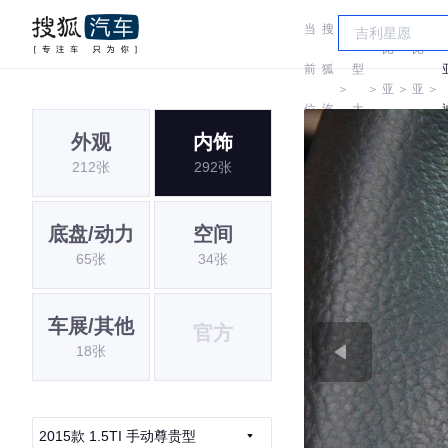
当
搜
车
比
比
前
狐
型
＞
＞
亚
＞
亚
＞
位
汽
大
迪
迪
外观
内饰
置:
车
全
212张
292张
底盘/动力
空间
65张
34张
车展/其他
官方
18张
2015款 1.5TI 手动尊贵型