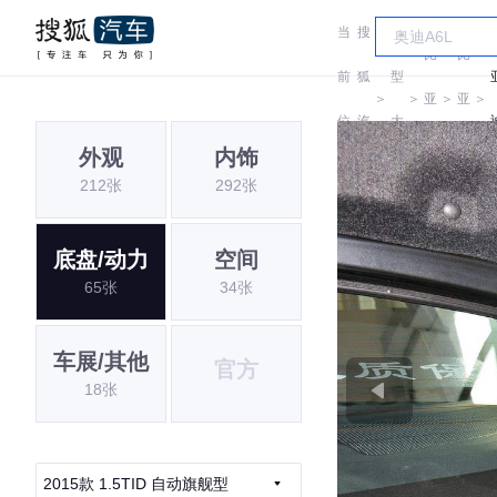
当
搜
车
比
比
前
狐
型
＞
＞
亚
＞
亚
＞
位
汽
大
迪
迪
外观
内饰
置:
车
全
212张
292张
底盘/动力
空间
65张
34张
车展/其他
官方
18张
2015款 1.5TID 自动旗舰型