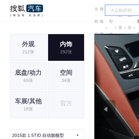
当
搜
车
比
比
前
狐
型
＞
＞
亚
＞
亚
＞
位
汽
大
迪
迪
外观
内饰
置:
车
全
212张
292张
底盘/动力
空间
65张
34张
车展/其他
官方
18张
2015款 1.5TID 自动旗舰型