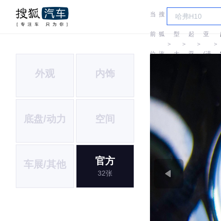
当
搜
车
起
前
狐
型
起
亚
＞
＞
＞
＞
位
汽
大
亚
(进
外观
内饰
置:
车
全
口)
底盘/动力
空间
官方
车展/其他
32张