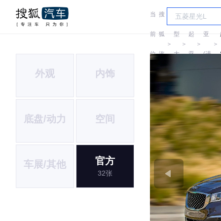
当
搜
车
起
前
狐
型
起
亚
＞
＞
＞
＞
位
汽
大
亚
(进
外观
内饰
置:
车
全
口)
底盘/动力
空间
官方
车展/其他
32张