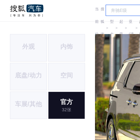
当
搜
车
起
前
狐
型
起
亚
＞
＞
＞
＞
位
汽
大
亚
(进
外观
内饰
置:
车
全
口)
底盘/动力
空间
官方
车展/其他
32张