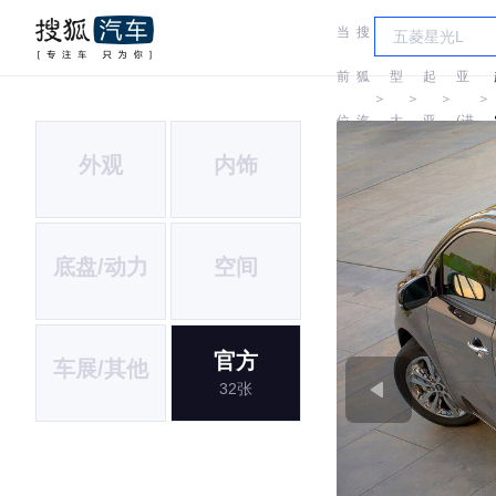
当
搜
车
起
前
狐
型
起
亚
＞
＞
＞
＞
位
汽
大
亚
(进
外观
内饰
置:
车
全
口)
底盘/动力
空间
官方
车展/其他
32张