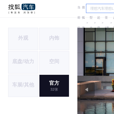
当
搜
车
起
前
狐
型
起
亚
＞
＞
＞
＞
位
汽
大
亚
(进
外观
内饰
置:
车
全
口)
底盘/动力
空间
官方
车展/其他
32张