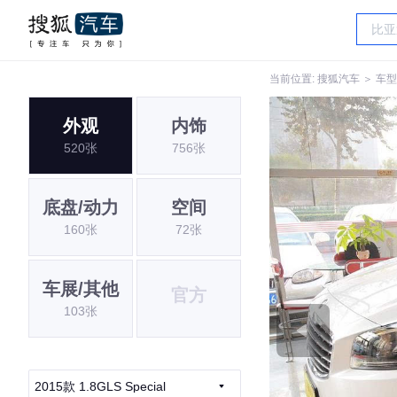
当前位置:
搜狐汽车
＞
车型
外观
内饰
520张
756张
底盘/动力
空间
160张
72张
车展/其他
官方
103张
2015款 1.8GLS Special